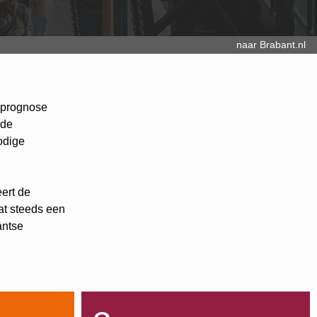
naar Brabant.nl
eprognose
 de
nodige
ert de
at steeds een
antse