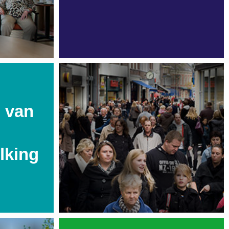
 van
lking