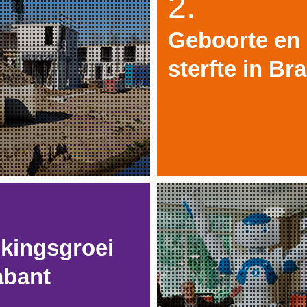
2.
Geboorte en
sterfte in Br
kingsgroei
abant