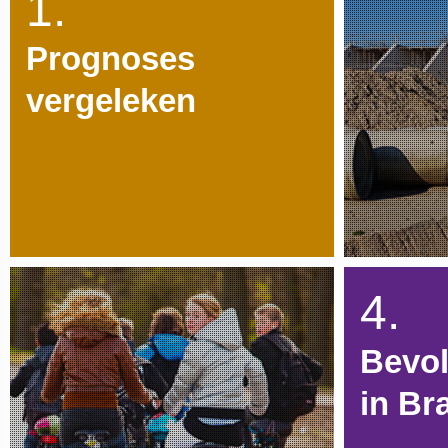
1.
Prognoses
vergeleken
4.
Bevol
in Br